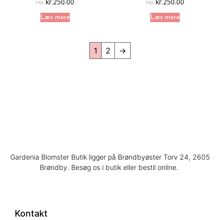
kr.
250.00
kr.
250.00
FRA:
FRA:
Læs mere
Læs mere
1
2
→
Gardenia Blomster Butik ligger på Brøndbyøster Torv 24, 2605
Brøndby. Besøg os i butik eller bestil online.
Kontakt