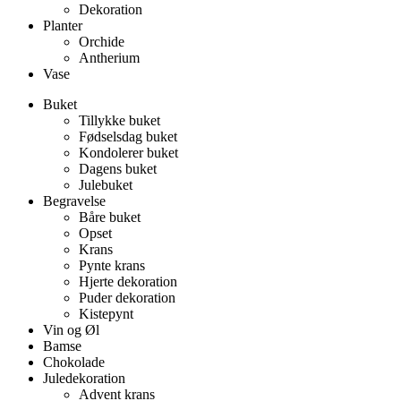
Dekoration
Planter
Orchide
Antherium
Vase
Buket
Tillykke buket
Fødselsdag buket
Kondolerer buket
Dagens buket
Julebuket
Begravelse
Båre buket
Opset
Krans
Pynte krans
Hjerte dekoration
Puder dekoration
Kistepynt
Vin og Øl
Bamse
Chokolade
Juledekoration
Advent krans