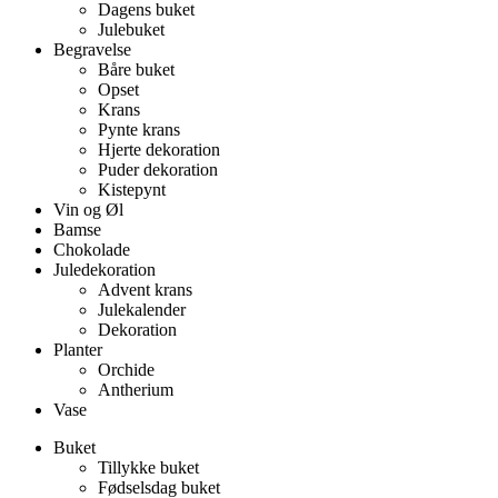
Dagens buket
Julebuket
Begravelse
Båre buket
Opset
Krans
Pynte krans
Hjerte dekoration
Puder dekoration
Kistepynt
Vin og Øl
Bamse
Chokolade
Juledekoration
Advent krans
Julekalender
Dekoration
Planter
Orchide
Antherium
Vase
Buket
Tillykke buket
Fødselsdag buket