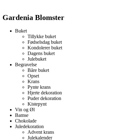
Gardenia Blomster
Buket
Tillykke buket
Fødselsdag buket
Kondolerer buket
Dagens buket
Julebuket
Begravelse
Båre buket
Opset
Krans
Pynte krans
Hjerte dekoration
Puder dekoration
Kistepynt
Vin og Øl
Bamse
Chokolade
Juledekoration
Advent krans
Julekalender