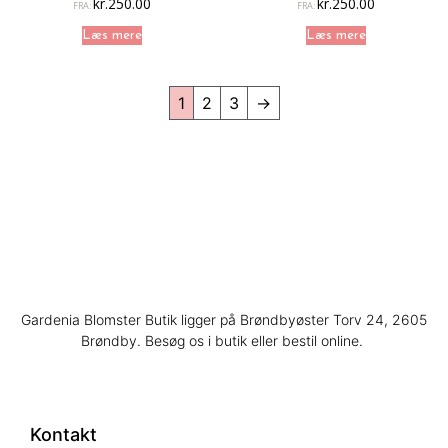
kr.
250.00
kr.
250.00
FRA:
FRA:
Læs mere
Læs mere
1
2
3
→
Gardenia Blomster Butik ligger på Brøndbyøster Torv 24, 2605
Brøndby. Besøg os i butik eller bestil online.
Kontakt