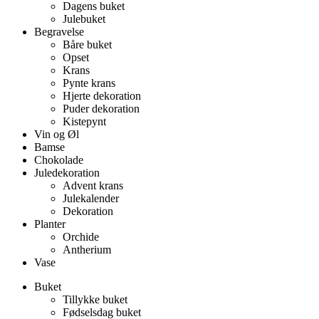
Dagens buket
Julebuket
Begravelse
Båre buket
Opset
Krans
Pynte krans
Hjerte dekoration
Puder dekoration
Kistepynt
Vin og Øl
Bamse
Chokolade
Juledekoration
Advent krans
Julekalender
Dekoration
Planter
Orchide
Antherium
Vase
Buket
Tillykke buket
Fødselsdag buket