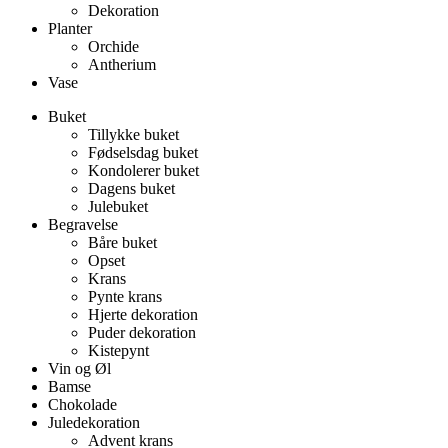
Dekoration
Planter
Orchide
Antherium
Vase
Buket
Tillykke buket
Fødselsdag buket
Kondolerer buket
Dagens buket
Julebuket
Begravelse
Båre buket
Opset
Krans
Pynte krans
Hjerte dekoration
Puder dekoration
Kistepynt
Vin og Øl
Bamse
Chokolade
Juledekoration
Advent krans