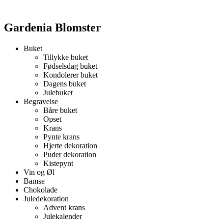
Gardenia Blomster
Buket
Tillykke buket
Fødselsdag buket
Kondolerer buket
Dagens buket
Julebuket
Begravelse
Båre buket
Opset
Krans
Pynte krans
Hjerte dekoration
Puder dekoration
Kistepynt
Vin og Øl
Bamse
Chokolade
Juledekoration
Advent krans
Julekalender