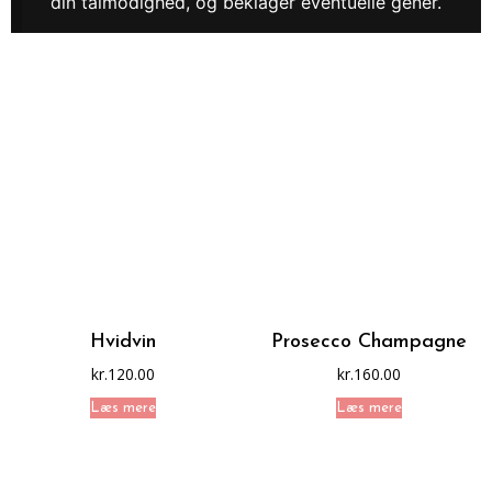
din tålmodighed, og beklager eventuelle gener.
Hvidvin
Prosecco Champagne
kr.
120.00
kr.
160.00
Læs mere
Læs mere